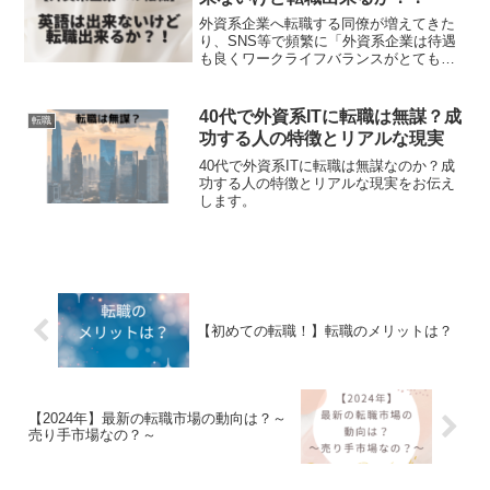
外資系企業へ転職する同僚が増えてきた
り、SNS等で頻繁に「外資系企業は待遇
も良くワークライフバランスがとてもよ
い」と聞かれて興味を持たれる方も多い
と思います。「でも・・・英語が必要な
んでしょ？」そう思われているあなた！
40代で外資系ITに転職は無謀？成
転職
外資系企業でも英語が出来ない人だって
功する人の特徴とリアルな現実
結構いるんです。あなたにあった仕事も
見つけることが出来ると思いますよ！
40代で外資系ITに転職は無謀なのか？成
功する人の特徴とリアルな現実をお伝え
します。
【初めての転職！】転職のメリットは？
【2024年】最新の転職市場の動向は？～
売り手市場なの？～