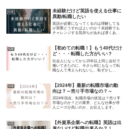
それとも減っていくのか？トレンドにつ
いて解説いたします。
未経験だけど英語を使える仕事に
転職
異動/転職したい
英語が必要になってくるのは理解してる
が実際どうすればよいのか？未経験でも
チャレンジする気持ちがあれば遅くあり
ません。
【初めての転職！】もう40代だけ
転職
ど・・・転職した方がいい？
社会人になってから15年以上同じ会社で
働いてきたのに、今さら40にもなって転
職なんて考えられないし、恥ずかし
い・・・そんなことは決してありませ
ん！むしろ今、そういう思いを感じ始め
たことが非常に大事なことだと思いま
【2024年】最新の転職市場の動
転職
す。今、「将来ヤバい・・？」と感じ取
向は？～売り手市場なの？～
られたのであれば、先ずは自分の頭で、
まじめに将来について考えてみましょ
2024年現在、転職市場の状況は？売り手
う！
市場なのか？どの業界、どんな仕事が求
人ニーズが高いのか、お伝えします。
【外資系企業への転職】英語は出
転職
来ないけど転職出来るか？！