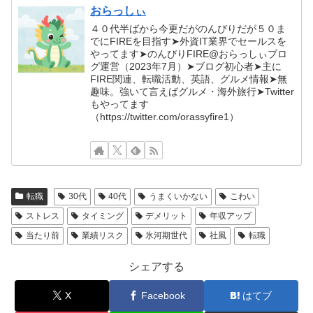
おらっしぃ
４０代半ばから今更だがのんびりだが５０ま
でにFIREを目指す➤外資IT業界でセールスを
やってます➤のんびりFIRE@おらっしぃブロ
グ運営（2023年7月）➤ブログ初心者➤主に
FIRE関連、転職活動、英語、グルメ情報➤無
趣味。強いて言えばグルメ・海外旅行➤Twitter
もやってます
（https://twitter.com/orassyfire1）
転職
30代
40代
うまくいかない
こわい
ストレス
タイミング
デメリット
年収アップ
当たり前
業績リスク
氷河期世代
社風
転職
シェアする
X
Facebook
はてブ