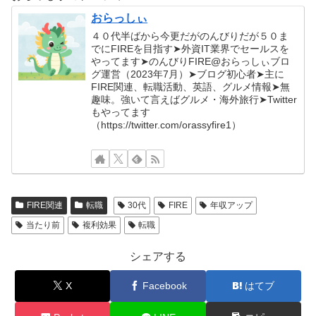
おらっしぃ
４０代半ばから今更だがのんびりだが５０ま
でにFIREを目指す➤外資IT業界でセールスを
やってます➤のんびりFIRE@おらっしぃブロ
グ運営（2023年7月）➤ブログ初心者➤主に
FIRE関連、転職活動、英語、グルメ情報➤無
趣味。強いて言えばグルメ・海外旅行➤Twitter
もやってます
（https://twitter.com/orassyfire1）
FIRE関連
転職
30代
FIRE
年収アップ
当たり前
複利効果
転職
シェアする
X
Facebook
はてブ