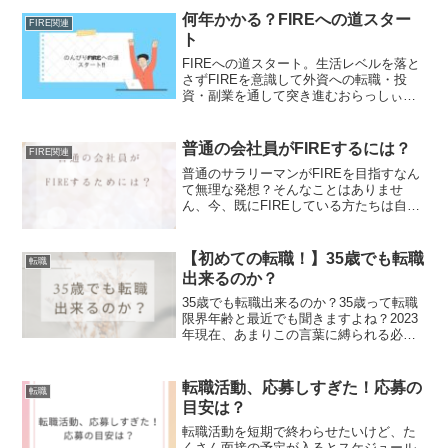
何年かかる？FIREへの道スター
FIRE関連
ト
FIREへの道スタート。生活レベルを落と
さずFIREを意識して外資への転職・投
資・副業を通して突き進むおらっしぃの
軌跡と戦績を晒します。
普通の会社員がFIREするには？
FIRE関連
普通のサラリーマンがFIREを目指すなん
て無理な発想？そんなことはありませ
ん、今、既にFIREしている方たちは自分
で調べて動いていたからこそ、FIRE出来
ているんです。普通の会社員のあなたで
も、決して無理なんてことはないです
【初めての転職！】35歳でも転職
転職
よ。
出来るのか？
35歳でも転職出来るのか？35歳って転職
限界年齢と最近でも聞きますよね？2023
年現在、あまりこの言葉に縛られる必要
はないと思いますよ。あなたが20代の頃
から積み上げてきたキャリアが、仮に一
つの職をずっとやってきただけであって
転職活動、応募しすぎた！応募の
転職
も必ずこの社会にマッチする会社、求め
目安は？
られる会社・仕事は存在します。
転職活動を短期で終わらせたいけど、た
くさん面接の予定が入るとスケジュール