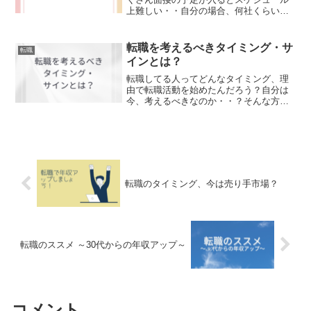
上難しい・・自分の場合、何社くらい応
募するのが良いのか？応募する先が同業
他社なのかあるいは異業種、未経験の職
種なのかによって、書類選考の通過率も
転職を考えるべきタイミング・サ
転職
大分変ってきます。実際に両方を経験し
インとは？
た中での応募の目安について、説明しま
す。
転職してる人ってどんなタイミング、理
由で転職活動を始めたんだろう？自分は
今、考えるべきなのか・・？そんな方に
転職している人のサイン、理由をお伝え
します。
転職のタイミング、今は売り手市場？
転職のススメ ～30代からの年収アップ～
コメント