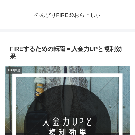
のんびりFIRE@おらっしぃ
FIREするための転職＝入金力UPと複利効
果
FIRE関連